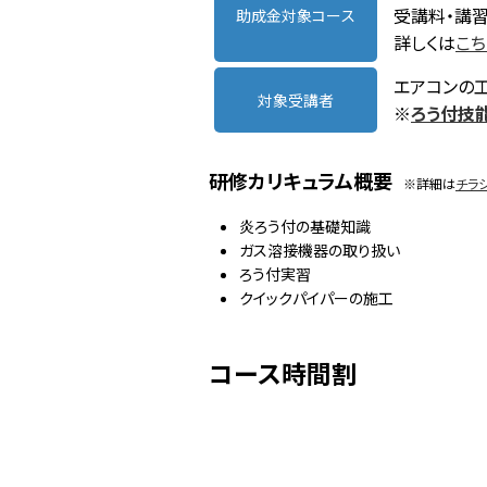
受講料・講
助成金対象コース
詳しくは
こち
エアコンの
対象受講者
※
ろう付技
研修カリキュラム概要
※詳細は
チラ
炎ろう付の基礎知識
ガス溶接機器の取り扱い
ろう付実習
クイックパイパーの施工
コース時間割