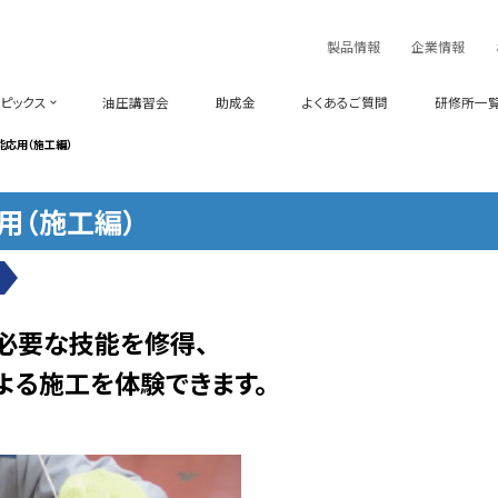
製品情報
企業情報
ピックス
油圧講習会
助成金
よくあるご質問
研修所一
能応用（施工編）
用（施工編）
必要な技能を修得、
よる施工を体験できます。