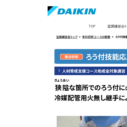
TOP
空調講習会ト
空調講習会トップ
単科研修コースの概要
ろう付技
ろう付技能応
人材育成支援コース助成金対象講習
きょうあい
狭隘
な箇所でのろう付に
冷媒配管用火無し継手に