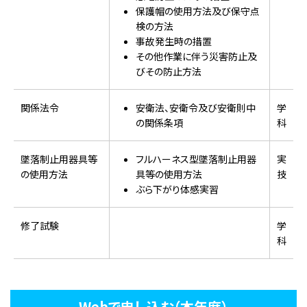
保護帽の使用方法及び保守点
検の方法
事故発生時の措置
その他作業に伴う災害防止及
びその防止方法
関係法令
安衛法、安衛令及び安衛則中
学
の関係条項
科
墜落制止用器具等
フルハーネス型墜落制止用器
実
の使用方法
具等の使用方法
技
ぶら下がり体感実習
修了試験
学
科
Webで申し込む（本年度）