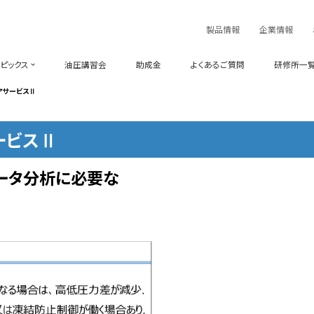
製品情報
企業情報
ピックス
油圧講習会
助成金
よくあるご質問
研修所一
アサービスⅡ
ービスⅡ
ータ分析に必要な