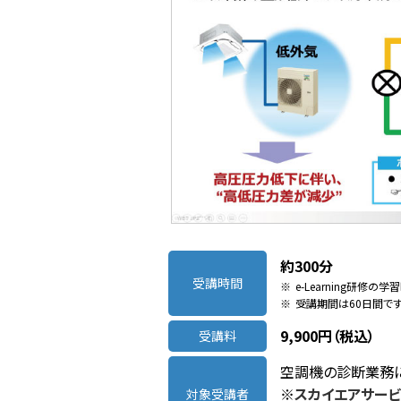
約300分
受講時間
※
e-Learning研
※
受講期間は60日間です
9,900円（税込）
受講料
空調機の診断業務
※
スカイエアサー
対象受講者